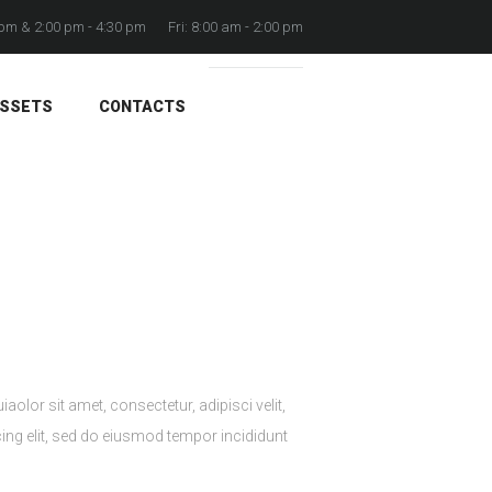
0 pm & 2:00 pm - 4:30 pm
Fri: 8:00 am - 2:00 pm
ASSETS
CONTACTS
Services
...
Schools in Walking Distance
lor sit amet, consectetur, adipisci velit,
ng elit, sed do eiusmod tempor incididunt