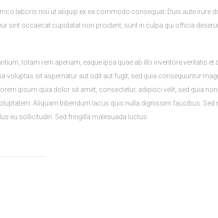
mco laboris nisi ut aliquip ex ea commodo consequat. Duis aute irure dolo
teur sint occaecat cupidatat non proident, sunt in culpa qui officia deseru
m, totam rem aperiam, eaque ipsa quae ab illo inventore veritatis et qu
voluptas sit aspernatur aut odit aut fugit, sed quia consequuntur magn
orem ipsum quia dolor sit amet, consectetur, adipisci velit, sed quia 
luptatem. Aliquam bibendum lacus quis nulla dignissim faucibus. Sed m
us eu sollicitudin. Sed fringilla malesuada luctus.