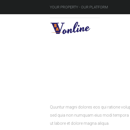
YOUR PROPERTY - OUR PLATFORM
Schools in Walking 
Quuntur magni dolores eos qui ratione volup
sed quia non numquam eius modi tempora inc
ut labore et dolore magna aliqua.