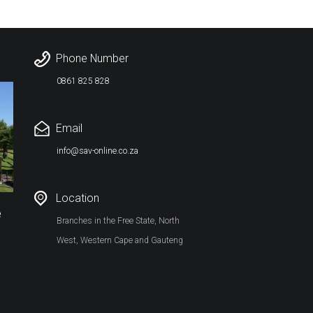
Phone Number
0861 825 828
Email
info@sav-online.co.za
Location
e
Branches in the Free State, North
West, Western Cape and Gauteng