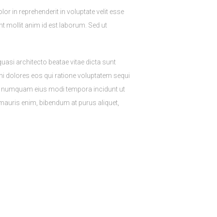
r in reprehenderit in voluptate velit esse
nt mollit anim id est laborum. Sed ut
asi architecto beatae vitae dicta sunt
i dolores eos qui ratione voluptatem sequi
non numquam eius modi tempora incidunt ut
auris enim, bibendum at purus aliquet,